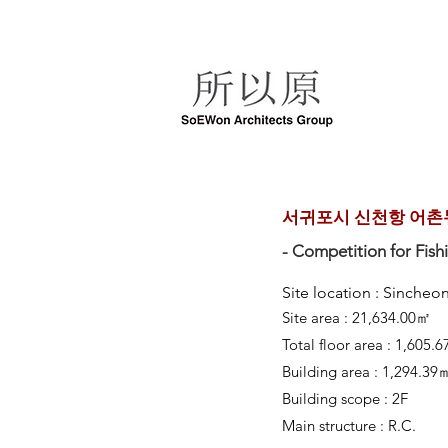
서귀포시 신천항 어촌뉴딜
- Competition for Fi
Site location : Sinche
​Site area : 21,634.00㎡
Total floor area : 1,605.
Building area : 1,294.39
Building scope : 2F
Main structure : R.C.