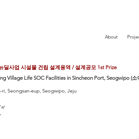
About
Proje
사업 시설물 건립 설계용역 / 설계공모 1st Prize
shing Village Life SOC Facilities in Sincheon Port, Seo
on-ri, Seongsan-eup, Seogwipo, Jeju
67㎡
㎡