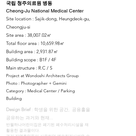
국립 청주의료원 병동
Cheong-Ju National Medical Center
Site location : Sajik-dong, Heungdeok-gu,
Cheongju-si
Site area : 38,007.02㎡
Total floor area : 10,659.98㎡
Building area : 2,931.87㎡
Building scope : B1F / 4F
Main structure : R.C / S
Project at Wondoshi Architects Group
Photo : Photographer + Gemini
Category : Medical Center / Parking
Building
Design Brief
: 학생을 위한 공간, 공용홀을
공유하는 과거와 현재
...
반월하나어린이집은 폐기된 폐수처리시설을 재
활용한 결과물이다.